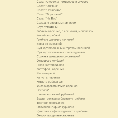
Салат из свежих помидоров и огурцов
Салат "Оливье"
Салат "Нежность"
Салат "Фруктовый"
Салат "На Бис"
Сельдь с овощным гарниром
Соус томатный
Кабачки жареные, с чесноком, майонезом
Коктейль грибной
Грибные шляпки с начинкой
Борщ со сметаной
Суп картофельный с горохом,ветчиной
Суп картофельный с филе куриным
Солянка домашняя со сметаной
Окрошка с колбасой
Пюре картофельное
Картофель жареный
Рис отварной
Капуста тушеная
Котлета рыбная с/с
Филе морского языка жареное
Эскалоп*
Шницель говяжий рубленый
Зразы говяжьи рубленые с грибами
Тефтели говяжьи с/с
Отбивная из филе куриного
Рулетики из филе куриного с грибами
Окорочка куриные жареные