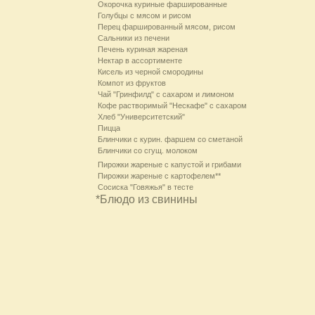
Окорочка куриные фаршированные
Голубцы с мясом и рисом
Перец фаршированный мясом, рисом
Сальники из печени
Печень куриная жареная
Нектар в ассортименте
Кисель из черной смородины
Компот из фруктов
Чай "Гринфилд" с сахаром и лимоном
Кофе растворимый "Нескафе" с сахаром
Хлеб "Университетский"
Пицца
Блинчики с курин. фаршем со сметаной
Блинчики со сгущ. молоком
Пирожки жареные с капустой и грибами
Пирожки жареные с картофелем**
Сосиска "Говяжья" в тесте
*Блюдо из свинины